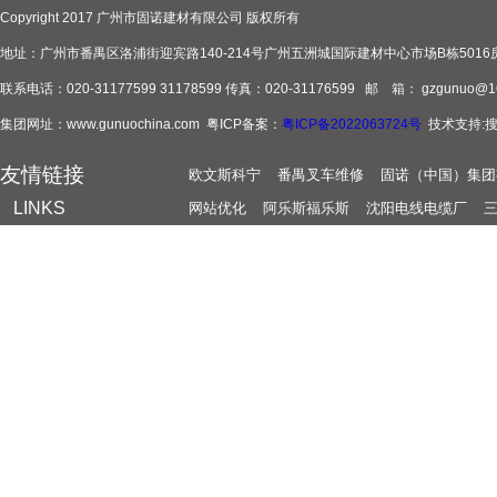
Copyright 2017 广州市固诺建材有限公司 版权所有
地址：广州市番禺区洛浦街迎宾路140-214号广州五洲城国际建材中心市场B栋5016
联系电话：020-31177599 31178599 传真：020-31176599 邮 箱： gzgunuo@1
集团网址：www.gunuochina.com 粤ICP备案：
粤ICP备2022063724号
技术支持:
友情链接
欧文斯科宁
番禺叉车维修
固诺（中国）集团
LINKS
网站优化
阿乐斯福乐斯
沈阳电线电缆厂