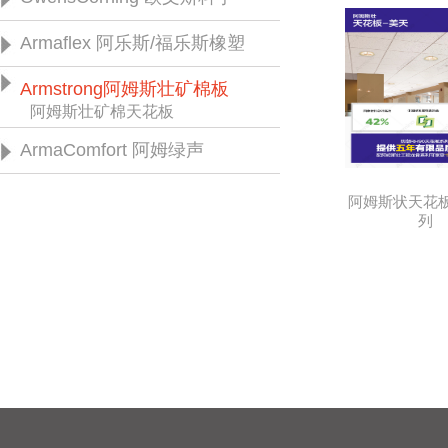
欧文斯科宁风管保温玻璃棉
欧文斯科宁隔音隔热玻璃棉
欧文斯科宁保温岩棉板
欧文斯科宁挤塑泡沫保温板
欧文斯科宁红色玻璃棉管壳
欧文斯科宁离心玻璃棉
欧文斯科宁FOAMGLAS 风格泡沫
欧文斯科防排烟专用岩棉板
欧文斯科宁钢结构专用玻璃棉
Armaflex 阿乐斯/福乐斯橡塑
玻璃
Class 1 Armaflex 一级福乐斯橡塑
Class O Armaflex 零级福乐斯橡塑
Armaflex福乐斯自粘保温胶带
Armaflex 福乐斯保温胶水
Armaflex 福乐斯托马
福乐斯 DS
Armstrong阿姆斯壮矿棉板
阿姆斯壮矿棉天花板
ArmaComfort 阿姆绿声
阿姆斯状天花板
列