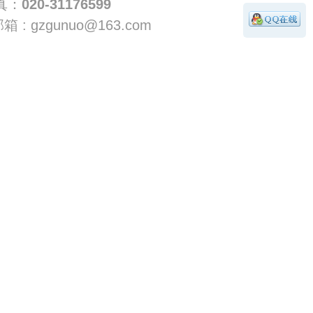
：
020-31176599
zgunuo@163.com