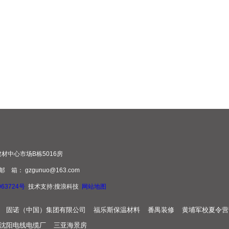
材中心市场B栋5016房
 邮 箱： gzgunuo@163.com
063724号
技术支持:搜浪科技
网站地图
固诺（中国）集团有限公司
福乐斯保温材料
番禺装修
黄埔军校夏令营
沈阳电线电缆厂
三亚海景房