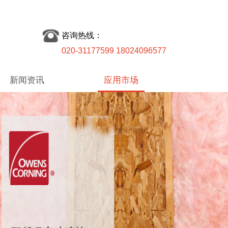
咨询热线：
020-31177599 18024096577
新闻资讯
应用市场