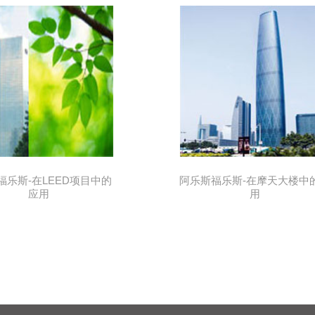
福乐斯-在LEED项目中的
阿乐斯福乐斯-在摩天大楼中
应用
用