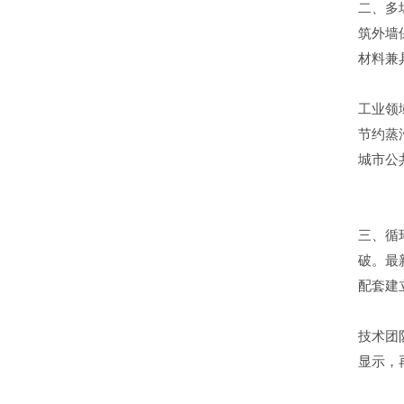
二、多
筑外墙
材料兼
工业领
节约蒸
城市公
三、循
破。最
配套建
技术团
显示，