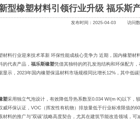
新型橡塑材料引领行业升级 福乐斯
发布时间：
2025-04-03
访问数
塑材料行业迎来技术革新 环保性能成核心竞争力 近期，国内橡塑材
料的代表产品，
福乐斯橡塑
凭借其独特的闭孔发泡结构和环保配方，
据显示，2023年国内橡塑保温材料市场规模同比增长12%，其中低
。
橡塑
采用独立气泡设计，有效降低导热系数至0.034 W/(m·K)以下
权威环保认证，VOC（挥发性有机物）排放量低于行业标准限值的6
该材料的推广与"双碳"战略高度契合，尤其在建筑节能改造领域，可