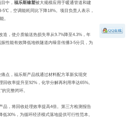
项目中，
福乐斯橡塑
被大规模应用于暖通管道和建
-5℃，空调能耗同比下降18%。项目负责人表示，
能。
造，使介质输送热损失率从9.7%降至4.3%，年
振性能有效降低地铁隧道内噪音传播3-5分贝，为
业痛点，福乐斯产品线通过材料配方革新实现突
回收率提升至92%，化学分解再利用率达65%。
生"的完整闭环。
产品，将回收处理效率提高4倍。第三方检测报告
降低30%，为循环经济模式落地提供可行性范本。