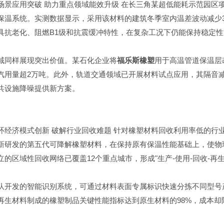
场景应用突破 助力重点领域能效升级 在长三角某超低能耗示范园区
保温系统。实测数据显示，采用该材料的建筑冬季室内温差波动减少3
具抗老化、阻燃B1级和抗震缓冲特性，在复杂工况下仍能保持稳定性
域同样展现突出价值。某石化企业将
福乐斯橡塑
用于高温管道保温层改
汽用量超2万吨。此外，轨道交通领域已开展材料试点应用，其隔音减
共设施降噪提供新方案。
环经济模式创新 破解行业回收难题 针对橡塑材料回收利用率低的行
新研发的第五代可降解橡塑材料，在保持原有保温性能基础上，使物理
立的区域性回收网络已覆盖12个重点城市，形成"生产-使用-回收-再
队开发的智能识别系统，可通过材料表面专属标识快速分拣不同型号
再生材料制成的橡塑制品关键性能指标达到原生材料的98%，成本却