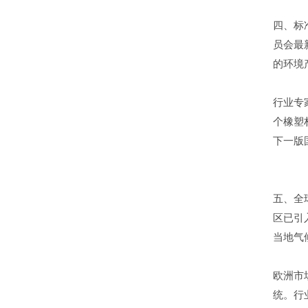
四、标
员会最
的环境
行业专
个橡塑
下一版
五、全
区已引
当地气
欧洲市
统。行