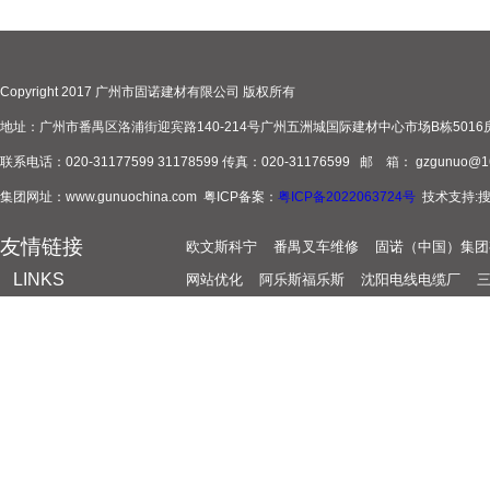
Copyright 2017 广州市固诺建材有限公司 版权所有
地址：广州市番禺区洛浦街迎宾路140-214号广州五洲城国际建材中心市场B栋5016
联系电话：020-31177599 31178599 传真：020-31176599 邮 箱： gzgunuo@1
集团网址：www.gunuochina.com 粤ICP备案：
粤ICP备2022063724号
技术支持:
友情链接
欧文斯科宁
番禺叉车维修
固诺（中国）集团
LINKS
网站优化
阿乐斯福乐斯
沈阳电线电缆厂