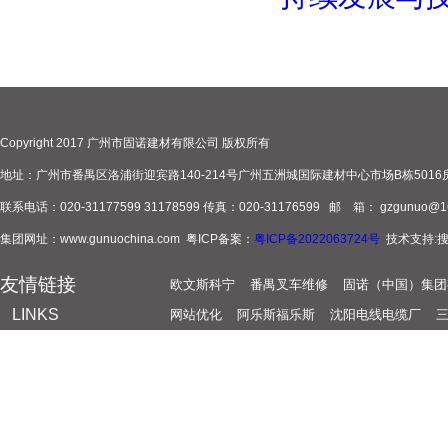
Copyright 2017 广州市固诺建材有限公司 版权所有
地址：广州市番禺区洛浦街迎宾路140-214号广州五洲城国际建材中心市场B栋5016
联系电话：020-31177599 31178599 传真：020-31176599 邮 箱： gzgunuo@1
集团网址：www.gunuochina.com 粤ICP备案：
粤ICP备2022063724号
技术支持:
友情链接
欧文斯科宁
番禺叉车维修
固诺（中国）集团
LINKS
网站优化
阿乐斯福乐斯
沈阳电线电缆厂